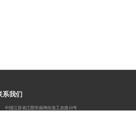
联系我们
中国江苏省江阴市南闸街道工农路10号
钱总：13515199591
784260369@qq.com